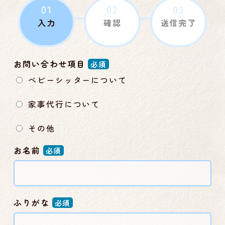
01
02
03
入力
確認
送信完了
お問い合わせ項目
必須
ベビーシッターについて
家事代行について
その他
お名前
必須
ふりがな
必須