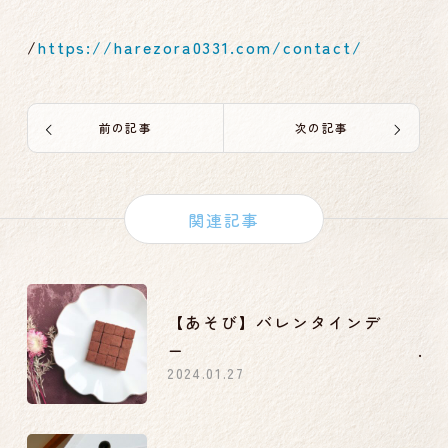
/
https://harezora0331.com/contact/
前の記事
次の記事
関連記事
【あそび】バレンタインデ
ー
2024.01.27
子どもと一緒にチョコ作り【３歳
～】